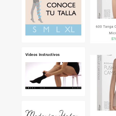
600 Tanga C
Mic
$
7
Videos Instructivos