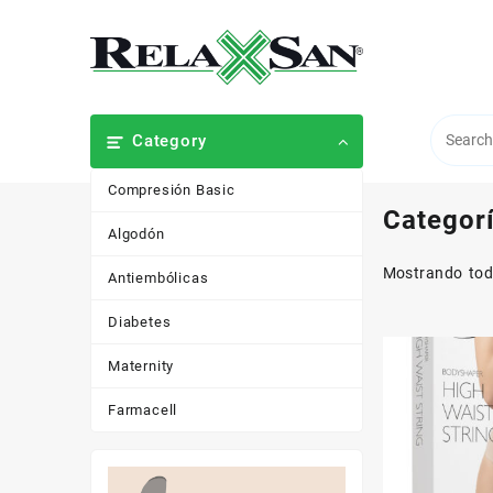
Saltar
al
contenido
Category
Compresión Basic
Categor
Algodón
Mostrando tod
Antiembólicas
Diabetes
Maternity
Farmacell