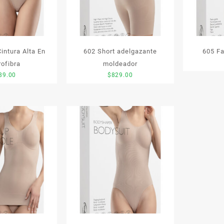
intura Alta En
602 Short adelgazante
605 F
rofibra
moldeador
89.00
$
829.00