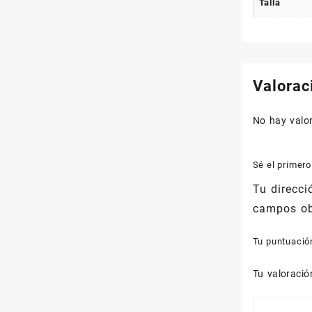
Talla
Valorac
No hay valo
Sé el primer
Tu direcci
campos ob
Tu puntuaci
Tu valoraci