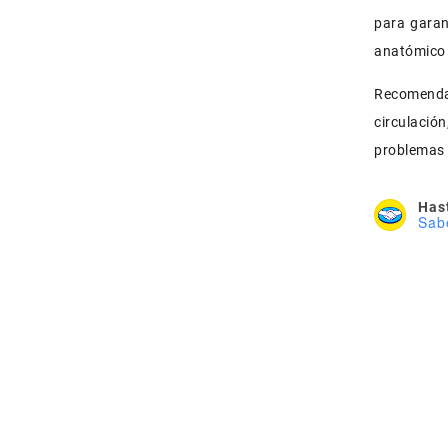
para garan
anatómico 
Recomenda
circulació
problemas 
Hast
Sab