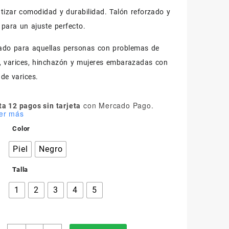
tizar comodidad y durabilidad. Talón reforzado y
para un ajuste perfecto.
do para aquellas personas con problemas de
n, varices, hinchazón y mujeres embarazadas con
de varices.
con Mercado Pago.
a 12 pagos sin tarjeta
er más
Color
Piel
Negro
Talla
1
2
3
4
5