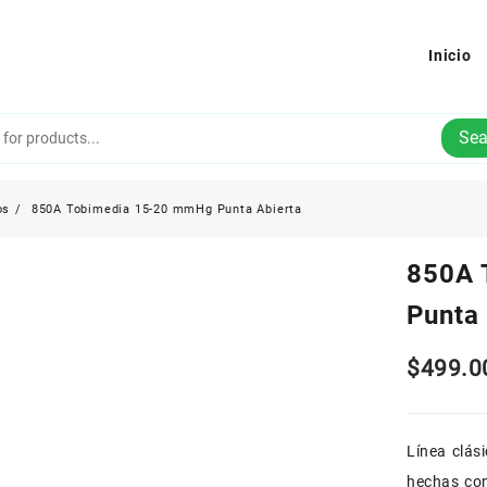
Inicio
Sea
os
850A Tobimedia 15-20 mmHg Punta Abierta
850A 
Punta
$
499.0
Línea clás
hechas con