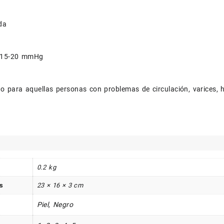
da
 15-20 mmHg
 para aquellas personas con problemas de circulación, varices,
0.2 kg
s
23 × 16 × 3 cm
Piel, Negro