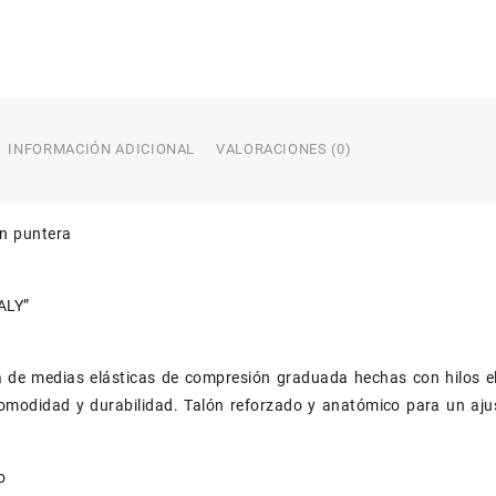
INFORMACIÓN ADICIONAL
VALORACIONES (0)
in puntera
ALY”
a de medias elásticas de compresión graduada hechas con hilos el
omodidad y durabilidad. Talón reforzado y anatómico para un ajus
o