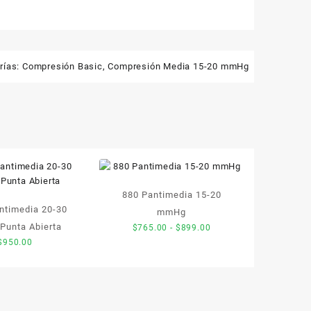
rías:
Compresión Basic
,
Compresión Media 15-20 mmHg
880 Pantimedia 15-20
ntimedia 20-30
mmHg
unta Abierta
Rango
$
765.00
-
$
899.00
de
$
950.00
precios:
desde
$765.00
hasta