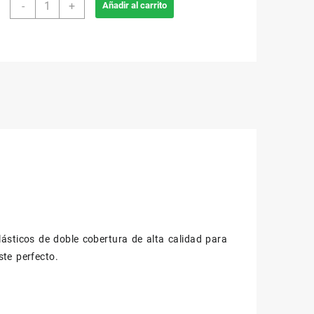
850A
-
+
Añadir al carrito
Tobimedia
15-
20
mmHg
Punta
Abierta
cantidad
ásticos de doble cobertura de alta calidad para
te perfecto.