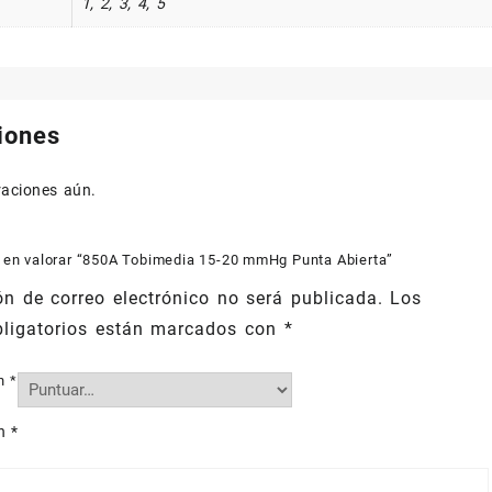
1, 2, 3, 4, 5
iones
raciones aún.
o en valorar “850A Tobimedia 15-20 mmHg Punta Abierta”
ón de correo electrónico no será publicada.
Los
ligatorios están marcados con
*
ón
*
ón
*