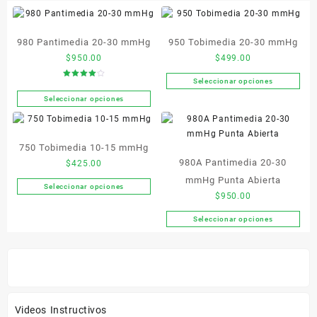
980 Pantimedia 20-30 mmHg
950 Tobimedia 20-30 mmHg
$
950.00
$
499.00
Seleccionar opciones
Valorado
Este
en
4.00
Seleccionar opciones
producto
Este
de 5
tiene
producto
múltiples
tiene
variantes.
750 Tobimedia 10-15 mmHg
múltiples
Las
980A Pantimedia 20-30
variantes.
$
425.00
opciones
Las
mmHg Punta Abierta
Seleccionar opciones
se
Este
opciones
$
950.00
pueden
producto
se
elegir
Seleccionar opciones
tiene
pueden
Este
en
múltiples
elegir
producto
la
variantes.
en
tiene
página
Las
la
múltiples
de
opciones
página
variantes.
producto
se
de
Las
Videos Instructivos
pueden
producto
opciones