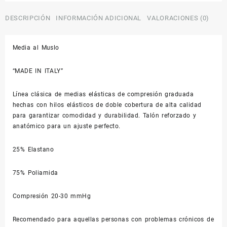
Muslo
20-
DESCRIPCIÓN
INFORMACIÓN ADICIONAL
VALORACIONES (0)
30
mmHg
Media al Muslo
cantidad
“MADE IN ITALY”
Línea clásica de medias elásticas de compresión graduada
hechas con hilos elásticos de doble cobertura de alta calidad
para garantizar comodidad y durabilidad. Talón reforzado y
anatómico para un ajuste perfecto.
25% Elastano
75% Poliamida
Compresión 20-30 mmHg
Recomendado para aquellas personas con problemas crónicos de