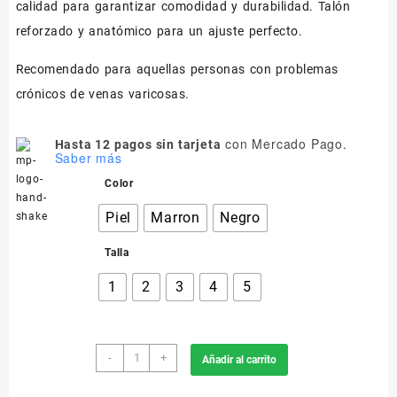
calidad para garantizar comodidad y durabilidad. Talón
reforzado y anatómico para un ajuste perfecto.
Recomendado para aquellas personas con problemas
crónicos de venas varicosas.
con Mercado Pago.
Hasta 12 pagos sin tarjeta
Saber más
Color
Piel
Marron
Negro
Talla
1
2
3
4
5
970
-
+
Añadir al carrito
Media
al