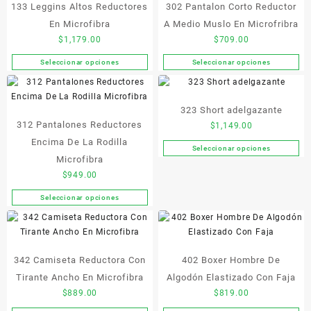
de
133 Leggins Altos Reductores
302 Pantalon Corto Reductor
página
producto
de
En Microfibra
A Medio Muslo En Microfribra
producto
$
1,179.00
$
709.00
Seleccionar opciones
Seleccionar opciones
Este
Este
producto
producto
tiene
tiene
323 Short adelgazante
múltiples
múltiples
312 Pantalones Reductores
variantes.
variantes.
$
1,149.00
Las
Las
Encima De La Rodilla
Seleccionar opciones
Este
opciones
opciones
Microfibra
producto
se
se
$
949.00
tiene
pueden
pueden
múltiples
elegir
elegir
Seleccionar opciones
Este
variantes.
en
en
producto
Las
la
la
tiene
opciones
página
página
múltiples
se
de
de
342 Camiseta Reductora Con
402 Boxer Hombre De
variantes.
pueden
producto
producto
Las
Tirante Ancho En Microfibra
Algodón Elastizado Con Faja
elegir
opciones
$
889.00
$
819.00
en
se