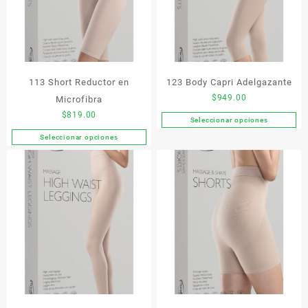
113 Short Reductor en
123 Body Capri Adelgazante
$
949.00
Microfibra
$
819.00
Seleccionar opciones
Este
Seleccionar opciones
producto
Este
tiene
producto
múltiples
tiene
variantes.
múltiples
Las
variantes.
opciones
Las
se
opciones
pueden
se
elegir
pueden
en
elegir
la
en
página
la