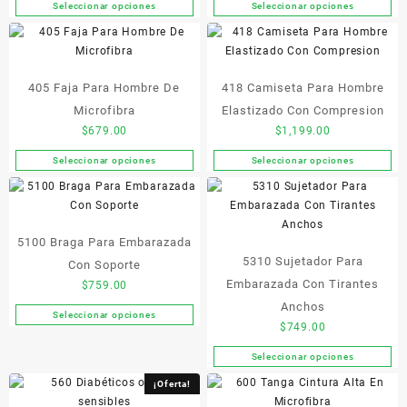
la
Seleccionar opciones
Seleccionar opciones
pueden
Este
Este
página
elegir
producto
producto
de
en
tiene
tiene
producto
la
múltiples
múltiples
página
405 Faja Para Hombre De
418 Camiseta Para Hombre
variantes.
variantes.
de
Las
Las
Microfibra
Elastizado Con Compresion
producto
opciones
opciones
$
679.00
$
1,199.00
se
se
Seleccionar opciones
Seleccionar opciones
pueden
pueden
Este
Este
elegir
elegir
producto
producto
en
en
tiene
tiene
la
la
múltiples
múltiples
página
página
5100 Braga Para Embarazada
variantes.
variantes.
de
de
5310 Sujetador Para
Las
Las
Con Soporte
producto
producto
opciones
opciones
Embarazada Con Tirantes
$
759.00
se
se
Anchos
Seleccionar opciones
pueden
pueden
Este
$
749.00
elegir
elegir
producto
en
en
Seleccionar opciones
tiene
Este
la
la
múltiples
producto
¡Oferta!
página
página
variantes.
tiene