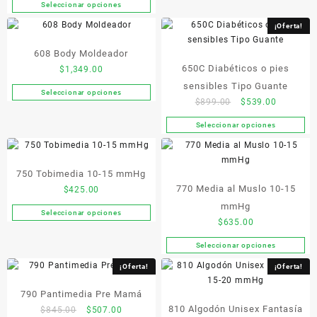
en
Seleccionar opciones
tiene
pueden
Este
la
múltiples
elegir
producto
¡Oferta!
página
variantes.
en
tiene
de
Las
la
608 Body Moldeador
múltiples
producto
opciones
página
650C Diabéticos o pies
variantes.
$
1,349.00
se
de
Las
sensibles Tipo Guante
Seleccionar opciones
pueden
producto
Este
opciones
Original
Current
$
899.00
$
539.00
elegir
producto
se
price
price
en
Seleccionar opciones
tiene
pueden
Este
was:
is:
la
múltiples
elegir
producto
$899.00.
$539.00.
página
variantes.
en
tiene
de
Las
la
750 Tobimedia 10-15 mmHg
múltiples
producto
opciones
página
770 Media al Muslo 10-15
variantes.
$
425.00
se
de
Las
mmHg
Seleccionar opciones
pueden
producto
Este
opciones
$
635.00
elegir
producto
se
en
Seleccionar opciones
tiene
pueden
Este
la
múltiples
elegir
producto
¡Oferta!
¡Oferta!
página
variantes.
en
tiene
de
Las
la
790 Pantimedia Pre Mamá
múltiples
producto
opciones
página
810 Algodón Unisex Fantasía
variantes.
Original
Current
$
845.00
$
507.00