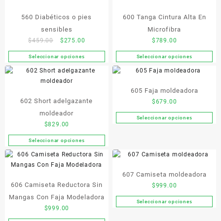
de
de
Las
múltiples
producto
producto
opciones
560 Diabéticos o pies
600 Tanga Cintura Alta En
variantes.
se
Las
sensibles
Microfibra
pueden
opciones
Original
Current
$
459.00
$
275.00
$
789.00
elegir
se
price
price
en
Seleccionar opciones
Seleccionar opciones
pueden
Este
Este
was:
is:
la
elegir
producto
producto
$459.00.
$275.00.
página
en
tiene
tiene
de
la
605 Faja moldeadora
múltiples
múltiples
producto
página
602 Short adelgazante
variantes.
variantes.
$
679.00
de
Las
Las
moldeador
Seleccionar opciones
producto
Este
opciones
opciones
$
829.00
producto
se
se
Seleccionar opciones
tiene
pueden
pueden
Este
múltiples
elegir
elegir
producto
variantes.
en
en
tiene
Las
la
la
607 Camiseta moldeadora
múltiples
opciones
página
página
606 Camiseta Reductora Sin
variantes.
$
999.00
se
de
de
Las
Mangas Con Faja Modeladora
Seleccionar opciones
pueden
producto
producto
Este
opciones
$
999.00
elegir
producto
se