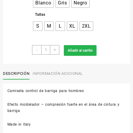
Blanco
Gris
Negro
Tallas
S
M
L
XL
2XL
418
-
+
Añadir al carrito
Camiseta
Para
Hombre
Elastizado
DESCRIPCIÓN
INFORMACIÓN ADICIONAL
Con
Compresion
Camiseta control de barriga para hombres
cantidad
Efecto moldelador – compresión fuerte en el área de cintura y
barriga
Made in Italy