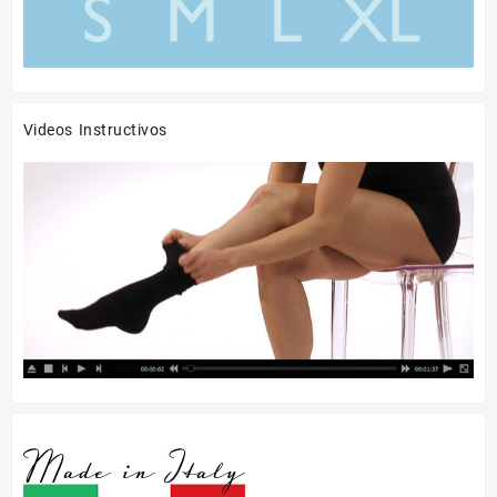
producto
producto
Videos Instructivos