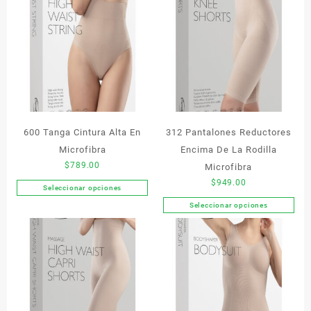
600 Tanga Cintura Alta En
312 Pantalones Reductores
Microfibra
Encima De La Rodilla
$
789.00
Microfibra
$
949.00
Seleccionar opciones
Este
Seleccionar opciones
producto
Este
tiene
producto
múltiples
tiene
variantes.
múltiples
Las
variantes.
opciones
Las
se
opciones
pueden