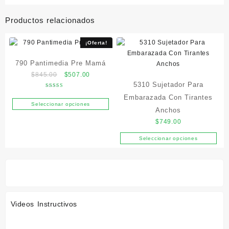
Productos relacionados
¡Oferta!
790 Pantimedia Pre Mamá
Original
Current
$
845.00
$
507.00
5310 Sujetador Para
price
price
Valorado en
was:
is:
Embarazada Con Tirantes
5.00
de 5
Seleccionar opciones
$845.00.
$507.00.
Este
Anchos
producto
$
749.00
tiene
Seleccionar opciones
múltiples
Este
variantes.
producto
Las
tiene
opciones
múltiples
se
variantes.
pueden
Las
Videos Instructivos
elegir
opciones
en
se
la
pueden