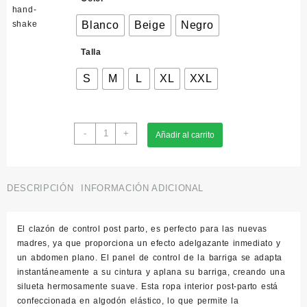
Blanco
Beige
Negro
Talla
S
M
L
XL
XXL
5100
-
+
Añadir al carrito
Braga
Para
Embarazada
Con
DESCRIPCIÓN
INFORMACIÓN ADICIONAL
Soporte
cantidad
El clazón de control post parto, es perfecto para las nuevas
madres, ya que proporciona un efecto adelgazante inmediato y
un abdomen plano. El panel de control de la barriga se adapta
instantáneamente a su cintura y aplana su barriga, creando una
silueta hermosamente suave. Esta ropa interior post-parto está
confeccionada en algodón elástico, lo que permite la