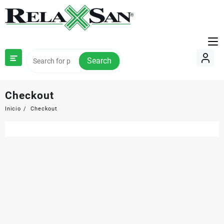
Saltar
al
contenido
Search
Checkout
Inicio
Checkout