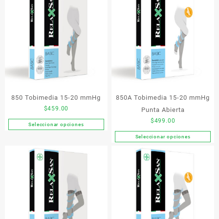
850 Tobimedia 15-20 mmHg
850A Tobimedia 15-20 mmHg
$
459.00
Punta Abierta
$
499.00
Seleccionar opciones
Este
Seleccionar opciones
producto
Este
tiene
producto
múltiples
tiene
variantes.
múltiples
Las
variantes.
opciones
Las
se
opciones
pueden
se