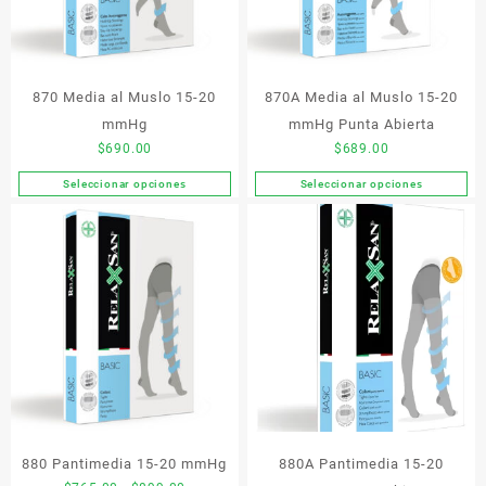
elegir
pueden
en
elegir
la
en
página
la
de
870 Media al Muslo 15-20
870A Media al Muslo 15-20
página
producto
de
mmHg
mmHg Punta Abierta
producto
$
690.00
$
689.00
Seleccionar opciones
Seleccionar opciones
Este
Este
producto
producto
tiene
tiene
múltiples
múltiples
variantes.
variantes.
Las
Las
opciones
opciones
se
se
pueden
pueden
elegir
elegir
en
en
la
la
880 Pantimedia 15-20 mmHg
880A Pantimedia 15-20
página
página