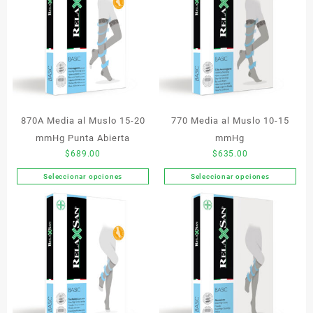
870A Media al Muslo 15-20
770 Media al Muslo 10-15
mmHg Punta Abierta
mmHg
$
689.00
$
635.00
Seleccionar opciones
Seleccionar opciones
Este
Este
producto
producto
tiene
tiene
múltiples
múltiples
variantes.
variantes.
Las
Las
opciones
opciones
se
se
pueden
pueden
elegir
elegir