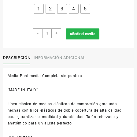
1
2
3
4
5
880A
-
+
Añadir al carrito
Pantimedia
15-
20
mmHg
DESCRIPCIÓN
INFORMACIÓN ADICIONAL
Punta
Abierta
Media Pantimedia Completa sin puntera
cantidad
“MADE IN ITALY”
Línea clásica de medias elásticas de compresión graduada
hechas con hilos elásticos de doble cobertura de alta calidad
para garantizar comodidad y durabilidad. Talón reforzado y
anatómico para un ajuste perfecto.