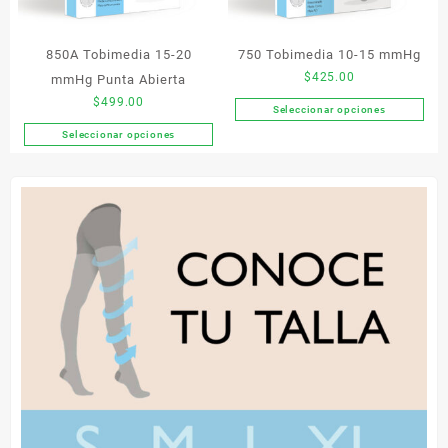
en
en
la
la
850A Tobimedia 15-20
750 Tobimedia 10-15 mmHg
página
página
$
425.00
mmHg Punta Abierta
de
de
$
499.00
producto
producto
Seleccionar opciones
Este
Seleccionar opciones
producto
Este
tiene
producto
múltiples
tiene
variantes.
múltiples
Las
variantes.
opciones
Las
se
opciones
pueden
se
elegir
pueden
en
elegir
la
en
página
la
de
página
producto
de
producto