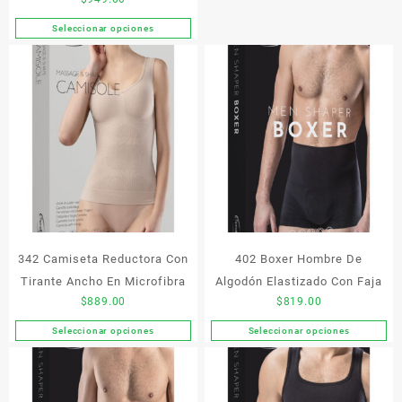
producto
tiene
Seleccionar opciones
Este
múltiples
producto
variantes.
tiene
Las
múltiples
opciones
variantes.
se
Las
pueden
opciones
elegir
se
en
pueden
la
elegir
página
en
de
la
producto
342 Camiseta Reductora Con
402 Boxer Hombre De
página
de
Tirante Ancho En Microfibra
Algodón Elastizado Con Faja
producto
$
889.00
$
819.00
Seleccionar opciones
Seleccionar opciones
Este
Este
producto
producto
tiene
tiene
múltiples
múltiples