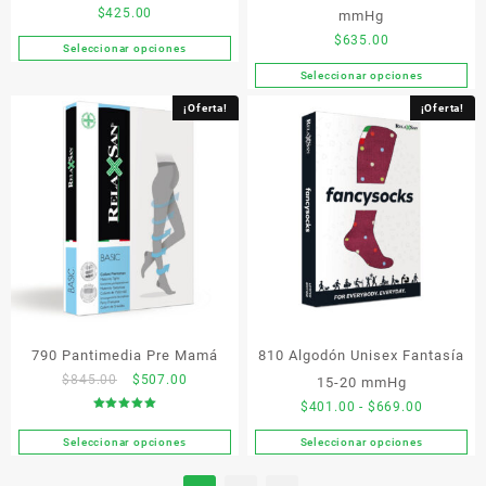
producto
de
$
425.00
mmHg
producto
$
635.00
Seleccionar opciones
Este
Seleccionar opciones
producto
Este
tiene
producto
¡Oferta!
¡Oferta!
múltiples
tiene
variantes.
múltiples
Las
variantes.
opciones
Las
se
opciones
pueden
se
elegir
pueden
en
elegir
la
en
página
la
de
790 Pantimedia Pre Mamá
810 Algodón Unisex Fantasía
página
producto
de
Original
Current
$
845.00
$
507.00
15-20 mmHg
producto
price
price
Rango
$
401.00
-
$
669.00
Valorado en
was:
is:
de
5.00
de 5
Seleccionar opciones
Seleccionar opciones
$845.00.
$507.00.
Este
Este
precios:
producto
producto
desde