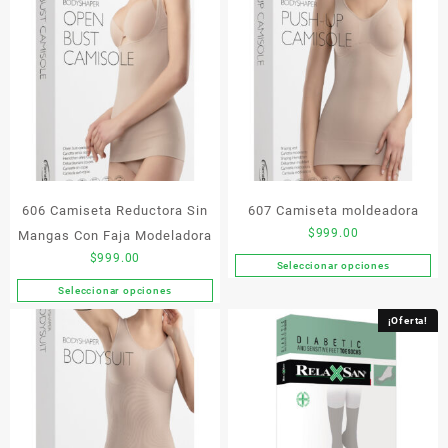
tiene
variantes.
múltiples
Las
variantes.
opciones
Las
se
opciones
pueden
se
elegir
pueden
en
elegir
la
en
página
la
de
606 Camiseta Reductora Sin
607 Camiseta moldeadora
página
producto
de
$
999.00
Mangas Con Faja Modeladora
producto
$
999.00
Seleccionar opciones
Este
Seleccionar opciones
producto
Este
tiene
producto
¡Oferta!
múltiples
tiene
variantes.
múltiples
Las
variantes.
opciones
Las
se
opciones
pueden
se