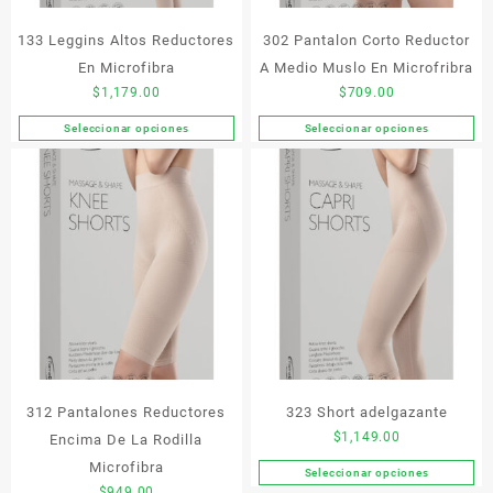
página
la
de
133 Leggins Altos Reductores
302 Pantalon Corto Reductor
página
producto
de
En Microfibra
A Medio Muslo En Microfribra
producto
$
1,179.00
$
709.00
Seleccionar opciones
Seleccionar opciones
Este
Este
producto
producto
tiene
tiene
múltiples
múltiples
variantes.
variantes.
Las
Las
opciones
opciones
se
se
pueden
pueden
elegir
elegir
en
en
la
la
312 Pantalones Reductores
323 Short adelgazante
página
página
de
de
$
1,149.00
Encima De La Rodilla
producto
producto
Microfibra
Seleccionar opciones
Este
$
949.00