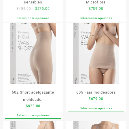
producto
de
sensibles
Microfibra
producto
Original
Current
$
459.00
$
275.00
$
789.00
price
price
Seleccionar opciones
Seleccionar opciones
Este
Este
was:
is:
producto
producto
$459.00.
$275.00.
tiene
tiene
múltiples
múltiples
variantes.
variantes.
Las
Las
opciones
opciones
se
se
pueden
pueden
elegir
elegir
en
en
la
la
602 Short adelgazante
605 Faja moldeadora
página
página
de
de
$
679.00
moldeador
producto
producto
$
829.00
Seleccionar opciones
Este
Seleccionar opciones
producto
Este
tiene
producto
múltiples