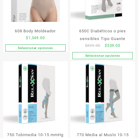
elegir
pueden
en
elegir
la
en
página
la
de
608 Body Moldeador
650C Diabéticos o pies
página
producto
de
$
1,349.00
sensibles Tipo Guante
producto
Original
Current
$
899.00
$
539.00
Seleccionar opciones
Este
price
price
Seleccionar opciones
producto
Este
was:
is:
tiene
producto
$899.00.
$539.00.
múltiples
tiene
variantes.
múltiples
Las
variantes.
opciones
Las
se
opciones
pueden
se
elegir
pueden
en
elegir
la
en
página
la
de
750 Tobimedia 10-15 mmHg
770 Media al Muslo 10-15
página