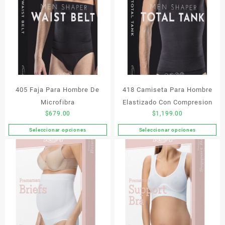
variantes.
variantes.
Las
Las
opciones
opciones
se
se
pueden
pueden
elegir
elegir
en
en
la
la
405 Faja Para Hombre De
418 Camiseta Para Hombre
página
página
de
de
Microfibra
Elastizado Con Compresion
producto
producto
$
679.00
$
1,199.00
Seleccionar opciones
Seleccionar opciones
Este
Este
producto
producto
tiene
tiene
múltiples
múltiples
variantes.
variantes.
Las
Las
opciones
opciones
se
se
pueden
pueden