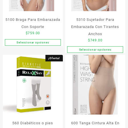
elegir
elegir
en
en
la
la
5100 Braga Para Embarazada
5310 Sujetador Para
página
página
de
de
Con Soporte
Embarazada Con Tirantes
producto
producto
$
759.00
Anchos
$
749.00
Seleccionar opciones
Este
Seleccionar opciones
producto
Este
tiene
producto
¡Oferta!
múltiples
tiene
variantes.
múltiples
Las
variantes.
opciones
Las
se
opciones
pueden
se
elegir
pueden
en
elegir
la
en
página
la
de
560 Diabéticos o pies
600 Tanga Cintura Alta En
página