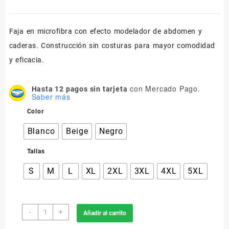
Faja en microfibra con efecto modelador de abdomen y
caderas. Construcción sin costuras para mayor comodidad
y eficacia.
con Mercado Pago.
Hasta 12 pagos sin tarjeta
Saber más
Color
Blanco
Beige
Negro
Tallas
S
M
L
XL
2XL
3XL
4XL
5XL
605
-
+
Añadir al carrito
Faja