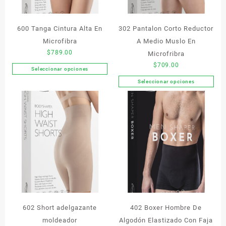
600 Tanga Cintura Alta En
302 Pantalon Corto Reductor
Microfibra
A Medio Muslo En
$
789.00
Microfribra
$
709.00
Seleccionar opciones
Este
Seleccionar opciones
producto
Este
tiene
producto
múltiples
tiene
variantes.
múltiples
Las
variantes.
opciones
Las
se
opciones
pueden
se
elegir
pueden
en
elegir
la
en
página
la
602 Short adelgazante
402 Boxer Hombre De
de
página
moldeador
Algodón Elastizado Con Faja
producto
de