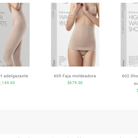
rt adelgazante
605 Faja moldeadora
602 Sho
1,149.00
$
679.00
m