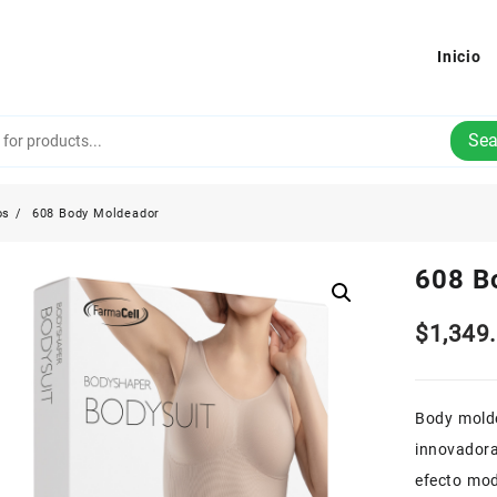
Inicio
Sea
os
608 Body Moldeador
608 B
$
1,349
Body molde
innovadora
efecto mod