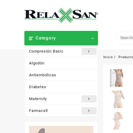
Saltar
al
contenido
Category
Compresión Basic
Inicio
Product
Algodón
Antiembólicas
Diabetes
Maternity
Farmacell