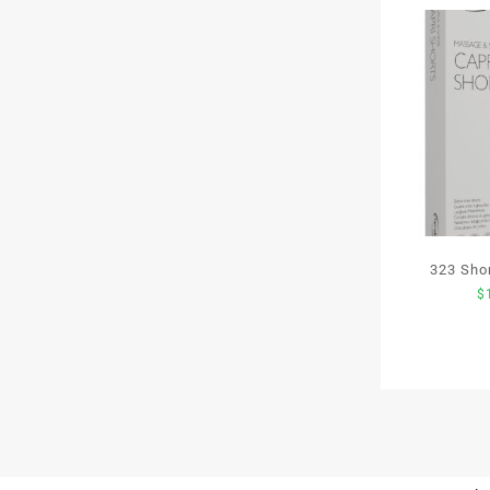
323 Sho
$