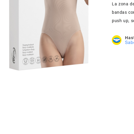
La zona de
bandas con
push up, s
Hast
Sab