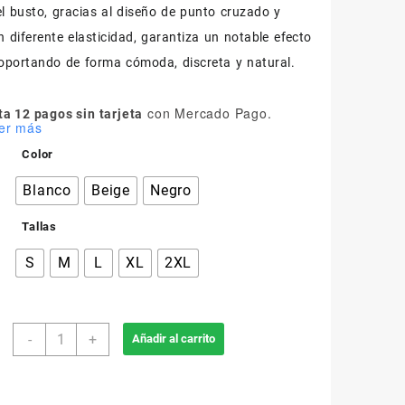
l busto, gracias al diseño de punto cruzado y
 diferente elasticidad, garantiza un notable efecto
oportando de forma cómoda, discreta y natural.
con Mercado Pago.
a 12 pagos sin tarjeta
er más
Color
Blanco
Beige
Negro
Tallas
S
M
L
XL
2XL
608
-
+
Añadir al carrito
Body
Moldeador
cantidad